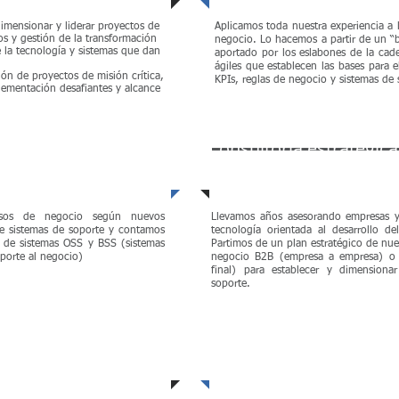
 dimensionar y liderar proyectos de
Aplicamos toda nuestra experiencia a
s y gestión de la transformación
negocio. Lo hacemos a partir de un “ba
e la tecnología y sistemas que dan
aportado por los eslabones de la ca
ágiles que establecen las bases para 
ón de proyectos de misión crítica,
KPIs, reglas de negocio y sistemas de 
lementación desafiantes y alcance
n de procesos de
Consultoría estratégica
y assessment
sos de negocio según nuevos
Llevamos años asesorando empresas y
de sistemas de soporte y contamos
tecnología orientada al desarrollo de
 de sistemas OSS y BSS (sistemas
Partimos de un plan estratégico de nues
oporte al negocio)
negocio B2B (empresa a empresa) o 
final) para establecer y dimensiona
soporte.
Marketing estratégico
y
go to market