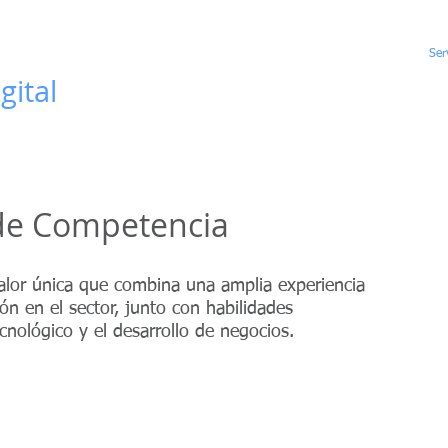
 Transformando
Inicio
Equipo
Ser
gital
de Competencia
lor única que combina una amplia experiencia
ón en el sector, junto con habilidades
ecnológico y el desarrollo de negocios.
s de transformación
Mejora y diseño de n
negocio