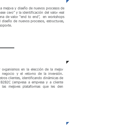
 la mejora y diseño de nuevos procesos de
se cero” y la identificación del valor real
dena de valor “end to end”, en workshops
el diseño de nuevos procesos, estructuras,
soporte.
 organismos en la elección de la mejor
l negocio y el retorno de la inversión.
tros clientes, identificando dinámicas de
B2B2C (empresa a empresa y a cliente
r las mejores plataformas que les den