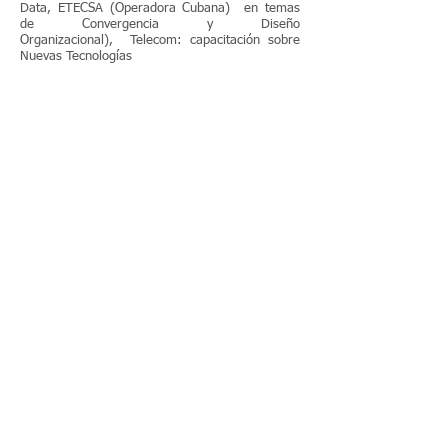
Data, ETECSA (Operadora Cubana) en temas
de Convergencia y Diseño
Organizacional), Telecom: capacitación sobre
Nuevas Tecnologías
Javier Hernández
Estudió Ingeniería Electrónica en la Universidad
Tecnológica Nacional Regional Buenos Aires y
lleva más de 25 años trabajando en el mercado
de las Comunicaciones y Tecnologías de la
Información.
Su trayectoria abarca la responsabilidad del
Marketing de Producto del Segmento Corporativo
(B2B), Planificación Comercial, Desarrollo
Comercial y Venta Especialista de Servicios
Digitales. Anteriormente lideró por
aproximadamente 10 años el equipo de preventa
consultiva para clientes de la administración
pública en el segmento corporativo. Como
responsable de preventa consultiva se
desempeñó principalmente en los sectores de
Gobierno Nacional, Banca y Salud de la
Administración Pública.